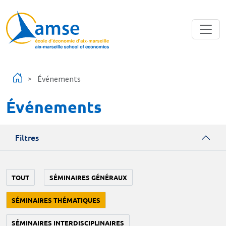
Aller au contenu principal
Événements
Événements
Filtres
TOUT
SÉMINAIRES GÉNÉRAUX
SÉMINAIRES THÉMATIQUES
SÉMINAIRES INTERDISCIPLINAIRES