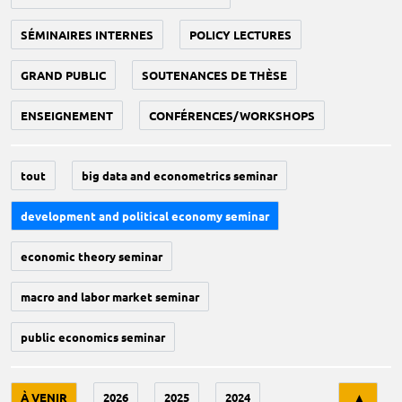
SÉMINAIRES INTERNES
POLICY LECTURES
GRAND PUBLIC
SOUTENANCES DE THÈSE
ENSEIGNEMENT
CONFÉRENCES/WORKSHOPS
tout
big data and econometrics seminar
development and political economy seminar
economic theory seminar
macro and labor market seminar
public economics seminar
Tri
À VENIR
2026
2025
2024
▲