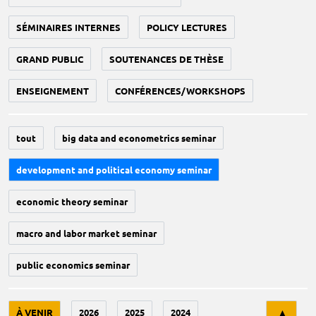
SÉMINAIRES INTERNES
POLICY LECTURES
GRAND PUBLIC
SOUTENANCES DE THÈSE
ENSEIGNEMENT
CONFÉRENCES/WORKSHOPS
tout
big data and econometrics seminar
development and political economy seminar
economic theory seminar
macro and labor market seminar
public economics seminar
Tri
À VENIR
2026
2025
2024
▲