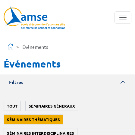
Aller au contenu principal
Événements
Événements
Filtres
TOUT
SÉMINAIRES GÉNÉRAUX
SÉMINAIRES THÉMATIQUES
SÉMINAIRES INTERDISCIPLINAIRES