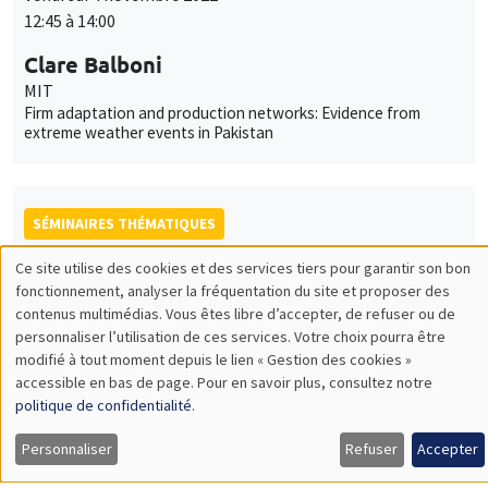
12:45 à 14:00
Clare Balboni
MIT
Firm adaptation and production networks: Evidence from
extreme weather events in Pakistan
SÉMINAIRES THÉMATIQUES
DEVELOPMENT AND POLITICAL ECONOMY SEMINAR
Ce site utilise des cookies et des services tiers pour garantir son bon
Utilisation
fonctionnement, analyser la fréquentation du site et proposer des
MEGA
contenus multimédias. Vous êtes libre d’accepter, de refuser ou de
des
personnaliser l’utilisation de ces services. Votre choix pourra être
Vendredi 14 octobre 2022
modifié à tout moment depuis le lien « Gestion des cookies »
données
12:00 à 13:15
accessible en bas de page. Pour en savoir plus, consultez notre
personnelles
politique de confidentialité
.
Isabela Manelici
LSE
et
Personnaliser
Refuser
Accepter
Responsible sourcing? Theory and evidence from Costa Rica
des