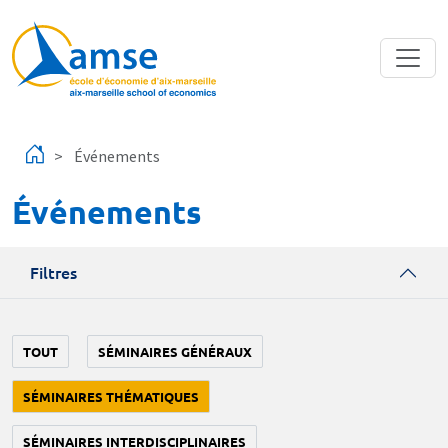
Aller au contenu principal
Événements
Événements
Filtres
TOUT
SÉMINAIRES GÉNÉRAUX
SÉMINAIRES THÉMATIQUES
SÉMINAIRES INTERDISCIPLINAIRES