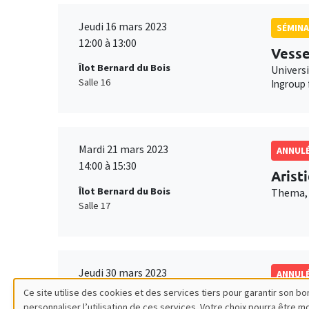
Jeudi 16 mars 2023
SÉMINA
12:00 à 13:00
Vesse
Îlot Bernard du Bois
Univers
Salle 16
Ingroup 
Mardi 21 mars 2023
ANNUL
14:00 à 15:30
Arist
Îlot Bernard du Bois
Thema, 
Salle 17
Jeudi 30 mars 2023
ANNUL
12:00 à 13:00
Ce site utilise des cookies et des services tiers pour garantir son 
Julie
personnaliser l’utilisation de ces services. Votre choix pourra être 