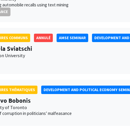
g automobile recalls using text mining
ANCE
AIRES COMMUNS
ANNULÉ
AMSE SEMINAR
DEVELOPMENT AND 
la Sviatschi
on University
IRES THÉMATIQUES
DEVELOPMENT AND POLITICAL ECONOMY SEMI
vo Bobonis
ity of Toronto
 corruption in politicians’ malfeasance