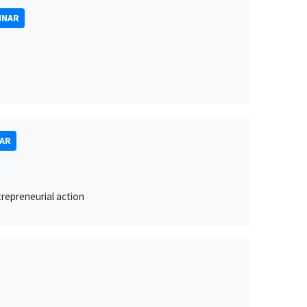
INAR
NAR
trepreneurial action