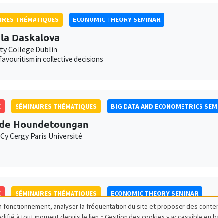
IRES THÉMATIQUES
ECONOMIC THEORY SEMINAR
la Daskalova
ity College Dublin
favouritism in collective decisions
É
SÉMINAIRES THÉMATIQUES
BIG DATA AND ECONOMETRICS SEM
ide Houndetoungan
Cy Cergy Paris Université
É
SÉMINAIRES THÉMATIQUES
ECONOMIC THEORY SEMINAR
bon fonctionnement, analyser la fréquentation du site et proposer des conte
n Daubanes
modifié à tout moment depuis le lien « Gestion des cookies » accessible en 