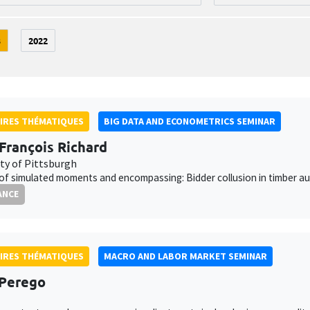
3
2022
IRES THÉMATIQUES
BIG DATA AND ECONOMETRICS SEMINAR
François Richard
ity of Pittsburgh
f simulated moments and encompassing: Bidder collusion in timber au
ANCE
IRES THÉMATIQUES
MACRO AND LABOR MARKET SEMINAR
 Perego