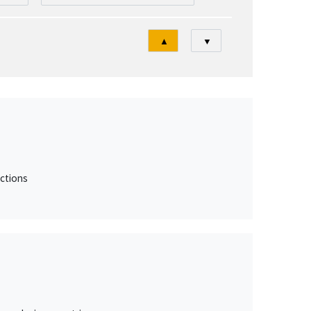
Tri
▲
▼
ctions