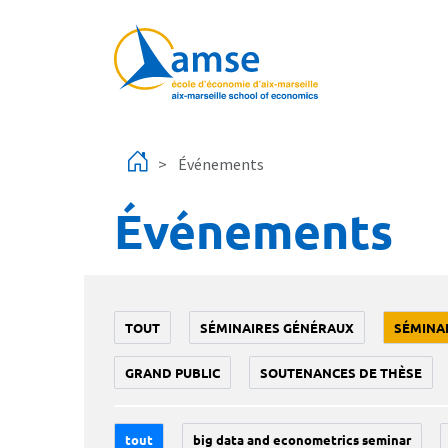
Aller au contenu principal
Événements
Événements
TOUT
SÉMINAIRES GÉNÉRAUX
SÉMINA
GRAND PUBLIC
SOUTENANCES DE THÈSE
tout
big data and econometrics seminar