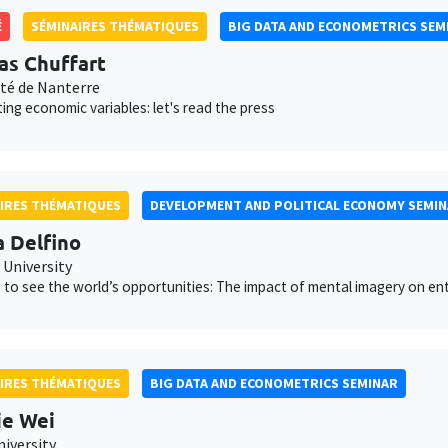
É
SÉMINAIRES THÉMATIQUES
BIG DATA AND ECONOMETRICS SEM
s Chuffart
ité de Nanterre
ing economic variables: let's read the press
IRES THÉMATIQUES
DEVELOPMENT AND POLITICAL ECONOMY SEMI
a Delfino
 University
 to see the world’s opportunities: The impact of mental imagery on en
IRES THÉMATIQUES
BIG DATA AND ECONOMETRICS SEMINAR
ie Wei
niversity