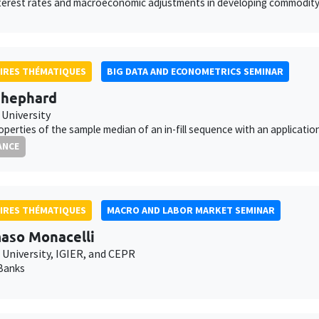
terest rates and macroeconomic adjustments in developing commodity
IRES THÉMATIQUES
BIG DATA AND ECONOMETRICS SEMINAR
Shephard
 University
perties of the sample median of an in-fill sequence with an applicatio
ANCE
IRES THÉMATIQUES
MACRO AND LABOR MARKET SEMINAR
aso Monacelli
 University, IGIER, and CEPR
Banks