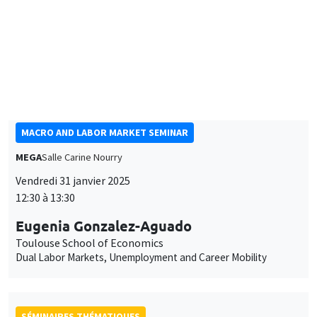
François Gerard
University College London
Mitigating the consequences of job-loss in low-income
countries: Experimental evidence from Ethiopia
SÉMINAIRES THÉMATIQUES
MACRO AND LABOR MARKET SEMINAR
MEGA
Salle Carine Nourry
Vendredi 31 janvier 2025
12:30 à 13:30
Eugenia Gonzalez-Aguado
Toulouse School of Economics
Dual Labor Markets, Unemployment and Career Mobility
SÉMINAIRES THÉMATIQUES