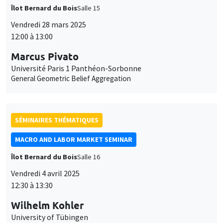
Îlot Bernard du Bois
Salle 15
Vendredi 28 mars 2025
12:00 à 13:00
Marcus Pivato
Université Paris 1 Panthéon-Sorbonne
General Geometric Belief Aggregation
SÉMINAIRES THÉMATIQUES
MACRO AND LABOR MARKET SEMINAR
Îlot Bernard du Bois
Salle 16
Ce site utilise des cookies et des services tiers pour garantir son bon
Utilisation
fonctionnement, analyser la fréquentation du site et proposer des
Vendredi 4 avril 2025
contenus multimédias. Vous êtes libre d’accepter, de refuser ou de
12:30 à 13:30
des
personnaliser l’utilisation de ces services. Votre choix pourra être
modifié à tout moment depuis le lien « Gestion des cookies »
données
Wilhelm Kohler
accessible en bas de page. Pour en savoir plus, consultez notre
University of Tübingen
politique de confidentialité
.