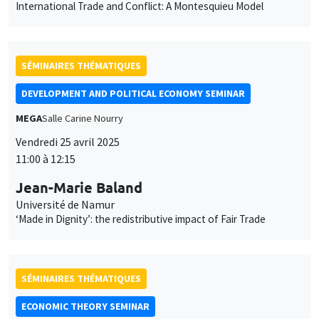
personnelles
International Trade and Conflict: A Montesquieu Model
et
Personnaliser
Refuser
Accepter
des
SÉMINAIRES THÉMATIQUES
cookies
DEVELOPMENT AND POLITICAL ECONOMY SEMINAR
MEGA
Salle Carine Nourry
Vendredi 25 avril 2025
11:00 à 12:15
Jean-Marie Baland
Université de Namur
‘Made in Dignity’: the redistributive impact of Fair Trade
SÉMINAIRES THÉMATIQUES
ECONOMIC THEORY SEMINAR