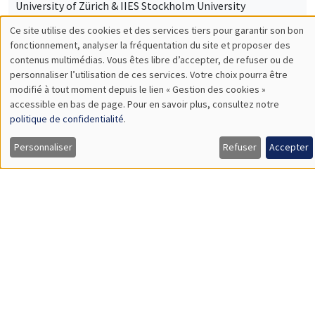
University of Zürich & IIES Stockholm University
Idea Rents and Firm Growth
SÉMINAIRES THÉMATIQUES
DEVELOPMENT AND POLITICAL ECONOMY SEMINAR
MEGA
Vendredi 23 mai 2025
11:00 à 12:15
Anna Vitali
NYU
Labor Underutilization and Firm Training: Evidence from
Uganda
SÉMINAIRES THÉMATIQUES