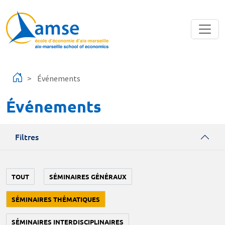
Aller au contenu principal
Événements
Événements
Filtres
TOUT
SÉMINAIRES GÉNÉRAUX
SÉMINAIRES THÉMATIQUES
SÉMINAIRES INTERDISCIPLINAIRES