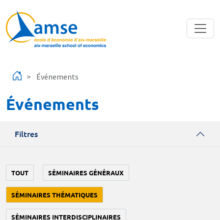
Aller au contenu principal
Événements
Événements
Filtres
TOUT
SÉMINAIRES GÉNÉRAUX
SÉMINAIRES THÉMATIQUES
SÉMINAIRES INTERDISCIPLINAIRES