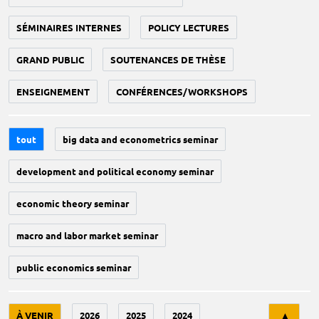
SÉMINAIRES INTERNES
POLICY LECTURES
GRAND PUBLIC
SOUTENANCES DE THÈSE
ENSEIGNEMENT
CONFÉRENCES/WORKSHOPS
tout
big data and econometrics seminar
development and political economy seminar
economic theory seminar
macro and labor market seminar
public economics seminar
Tri
À VENIR
2026
2025
2024
▲