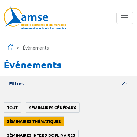
Aller au contenu principal
Événements
Événements
Filtres
TOUT
SÉMINAIRES GÉNÉRAUX
SÉMINAIRES THÉMATIQUES
SÉMINAIRES INTERDISCIPLINAIRES