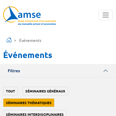
Aller au contenu principal
Événements
Événements
Filtres
TOUT
SÉMINAIRES GÉNÉRAUX
SÉMINAIRES THÉMATIQUES
SÉMINAIRES INTERDISCIPLINAIRES