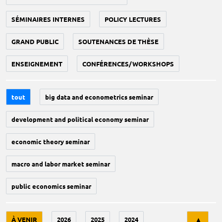
SÉMINAIRES INTERNES
POLICY LECTURES
GRAND PUBLIC
SOUTENANCES DE THÈSE
ENSEIGNEMENT
CONFÉRENCES/WORKSHOPS
tout
big data and econometrics seminar
development and political economy seminar
economic theory seminar
macro and labor market seminar
public economics seminar
Tri
À VENIR
2026
2025
2024
▲