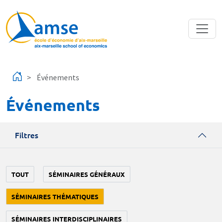
Aller au contenu principal
Événements
Événements
Filtres
TOUT
SÉMINAIRES GÉNÉRAUX
SÉMINAIRES THÉMATIQUES
SÉMINAIRES INTERDISCIPLINAIRES