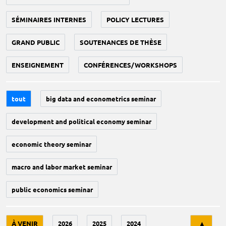
SÉMINAIRES INTERNES
POLICY LECTURES
GRAND PUBLIC
SOUTENANCES DE THÈSE
ENSEIGNEMENT
CONFÉRENCES/WORKSHOPS
tout
big data and econometrics seminar
development and political economy seminar
economic theory seminar
macro and labor market seminar
public economics seminar
Tri
À VENIR
2026
2025
2024
▲