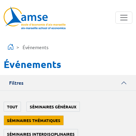
Aller au contenu principal
Événements
Événements
Filtres
TOUT
SÉMINAIRES GÉNÉRAUX
SÉMINAIRES THÉMATIQUES
SÉMINAIRES INTERDISCIPLINAIRES