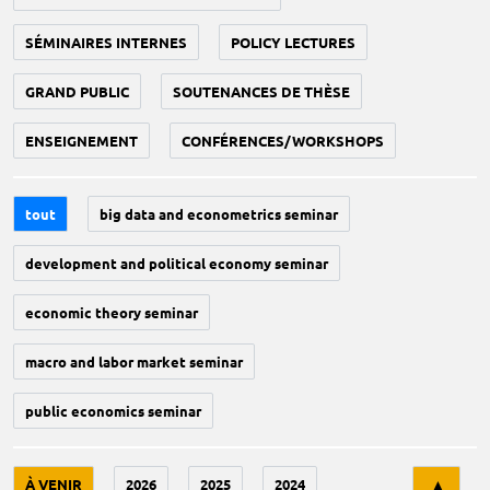
SÉMINAIRES INTERNES
POLICY LECTURES
GRAND PUBLIC
SOUTENANCES DE THÈSE
ENSEIGNEMENT
CONFÉRENCES/WORKSHOPS
tout
big data and econometrics seminar
development and political economy seminar
economic theory seminar
macro and labor market seminar
public economics seminar
Tri
À VENIR
2026
2025
2024
▲