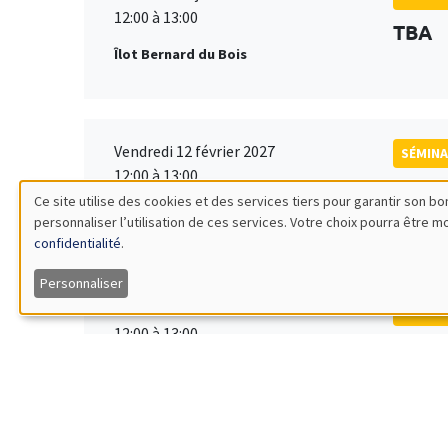
12:00 à 13:00
TBA
Îlot Bernard du Bois
Vendredi 12 février 2027
SÉMINA
12:00 à 13:00
TBA
Ce site utilise des cookies et des services tiers pour garantir son 
Îlot Bernard du Bois
personnaliser l’utilisation de ces services. Votre choix pourra être 
Utilisation
confidentialité
.
des
Personnaliser
Vendredi 19 mars 2027
SÉMINA
données
12:00 à 13:00
TBA
Îlot Bernard du Bois
personnelles
et