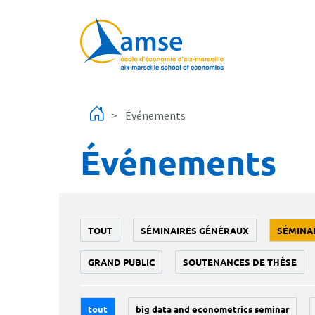
Aller au contenu principal
Événements
Événements
TOUT
SÉMINAIRES GÉNÉRAUX
SÉMINA
GRAND PUBLIC
SOUTENANCES DE THÈSE
tout
big data and econometrics seminar