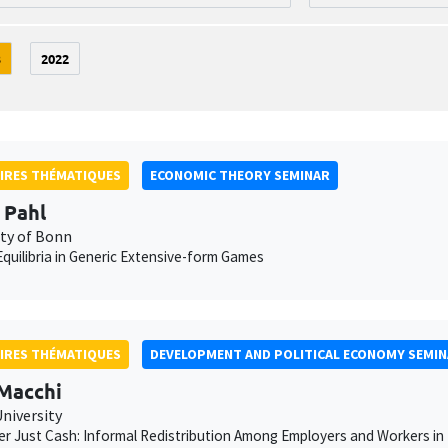
3
2022
IRES THÉMATIQUES
ECONOMIC THEORY SEMINAR
 Pahl
ity of Bonn
quilibria in Generic Extensive-form Games
IRES THÉMATIQUES
DEVELOPMENT AND POLITICAL ECONOMY SEMI
 Macchi
niversity
r Just Cash: Informal Redistribution Among Employers and Workers i