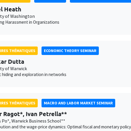
l Heath
ity of Washington
ng Harassment in Organizations
IRES THÉMATIQUES
ECONOMIC THEORY SEMINAR
ar Dutta
ity of Warwick
c hiding and exploration in networks
IRES THÉMATIQUES
MACRO AND LABOR MARKET SEMINAR
r Ragot*, Ivan Petrella**
s Po*, Warwick Business School**
bution and the wage-price dynamics: Optimal fiscal and monetary policy