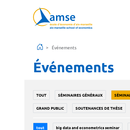
Aller au contenu principal
Événements
Événements
TOUT
SÉMINAIRES GÉNÉRAUX
SÉMINA
GRAND PUBLIC
SOUTENANCES DE THÈSE
tout
big data and econometrics seminar