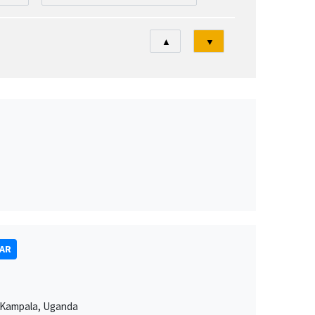
Tri
▲
▼
NAR
n Kampala, Uganda