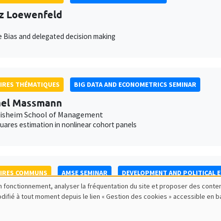
z Loewenfeld
 Bias and delegated decision making
IRES THÉMATIQUES
BIG DATA AND ECONOMETRICS SEMINAR
ael Massmann
isheim School of Management
uares estimation in nonlinear cohort panels
AIRES COMMUNS
AMSE SEMINAR
DEVELOPMENT AND POLITICAL 
bon fonctionnement, analyser la fréquentation du site et proposer des conte
da Archibong
modifié à tout moment depuis le lien « Gestion des cookies » accessible en 
a University
ion Frictions and Gender Inequality in Online Labor Markets