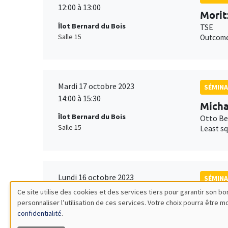
12:00 à 13:00
Morit
Îlot Bernard du Bois
TSE
Salle 15
Outcome
Mardi 17 octobre 2023
SÉMINA
14:00 à 15:30
Mich
Îlot Bernard du Bois
Otto Be
Salle 15
Least sq
Lundi 16 octobre 2023
SÉMIN
11:30 à 12:45
Ce site utilise des cookies et des services tiers pour garantir son 
Belin
personnaliser l’utilisation de ces services. Votre choix pourra être 
Utilisation
Îlot Bernard du Bois
Columbi
confidentialité
.
Amphithéâtre
Informat