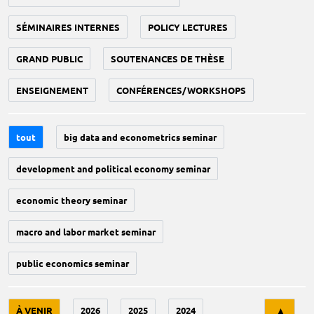
SÉMINAIRES INTERNES
POLICY LECTURES
GRAND PUBLIC
SOUTENANCES DE THÈSE
ENSEIGNEMENT
CONFÉRENCES/WORKSHOPS
tout
big data and econometrics seminar
development and political economy seminar
economic theory seminar
macro and labor market seminar
public economics seminar
Tri
À VENIR
2026
2025
2024
▲