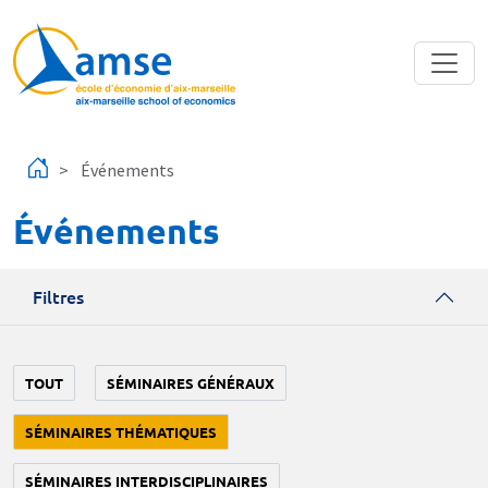
Aller au contenu principal
Événements
Événements
Filtres
TOUT
SÉMINAIRES GÉNÉRAUX
SÉMINAIRES THÉMATIQUES
SÉMINAIRES INTERDISCIPLINAIRES