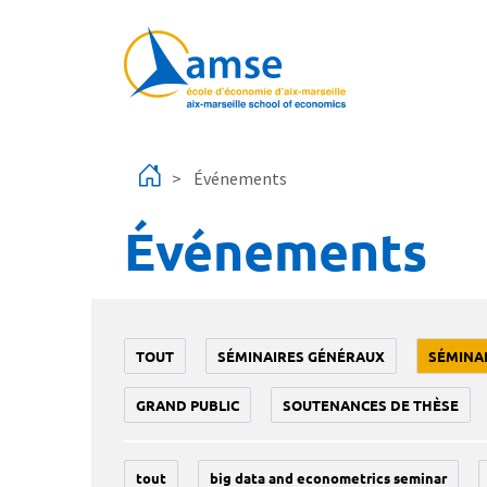
Aller au contenu principal
Événements
Événements
TOUT
SÉMINAIRES GÉNÉRAUX
SÉMINA
GRAND PUBLIC
SOUTENANCES DE THÈSE
tout
big data and econometrics seminar