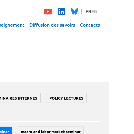
FR
EN
seignement
Diffusion des savoirs
Contacts
MINAIRES INTERNES
POLICY LECTURES
minar
macro and labor market seminar