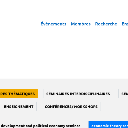
Événements
Membres
Recherche
En
IRES THÉMATIQUES
SÉMINAIRES INTERDISCIPLINAIRES
SÉ
ENSEIGNEMENT
CONFÉRENCES/WORKSHOPS
development and political economy seminar
economic theory se