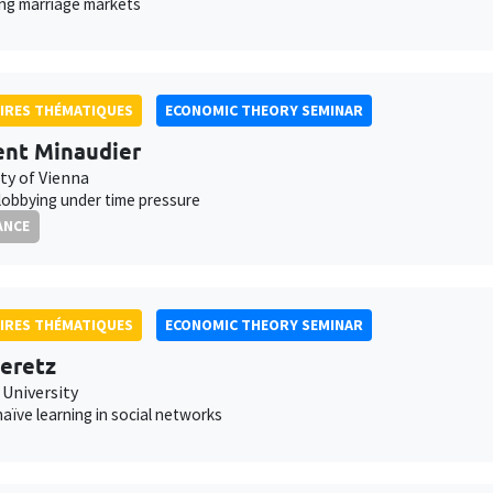
ing marriage markets
IRES THÉMATIQUES
ECONOMIC THEORY SEMINAR
nt Minaudier
ty of Vienna
 lobbying under time pressure
ANCE
IRES THÉMATIQUES
ECONOMIC THEORY SEMINAR
eretz
 University
aïve learning in social networks