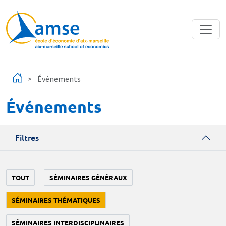
Aller au contenu principal
Événements
Événements
Filtres
TOUT
SÉMINAIRES GÉNÉRAUX
SÉMINAIRES THÉMATIQUES
SÉMINAIRES INTERDISCIPLINAIRES