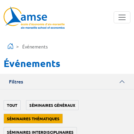
Aller au contenu principal
Événements
Événements
Filtres
TOUT
SÉMINAIRES GÉNÉRAUX
SÉMINAIRES THÉMATIQUES
SÉMINAIRES INTERDISCIPLINAIRES