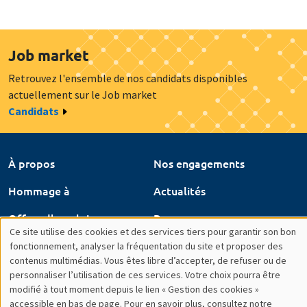
Job market
Retrouvez l'ensemble de nos candidats disponibles
actuellement sur le Job market
Candidats
À propos
Nos engagements
Hommage à
Actualités
Offres d'emploi
Presse
Ce site utilise des cookies et des services tiers pour garantir son bon
Utilisation
Mentions légales
Gestion des cookies
fonctionnement, analyser la fréquentation du site et proposer des
contenus multimédias. Vous êtes libre d’accepter, de refuser ou de
des
Intranet
personnaliser l’utilisation de ces services. Votre choix pourra être
modifié à tout moment depuis le lien « Gestion des cookies »
données
accessible en bas de page. Pour en savoir plus, consultez notre