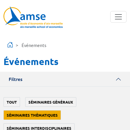
Aller au contenu principal
Événements
Événements
Filtres
TOUT
SÉMINAIRES GÉNÉRAUX
SÉMINAIRES THÉMATIQUES
SÉMINAIRES INTERDISCIPLINAIRES