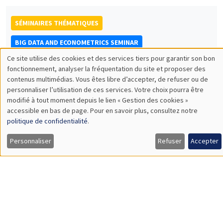
SÉMINAIRES THÉMATIQUES
BIG DATA AND ECONOMETRICS SEMINAR
Ce site utilise des cookies et des services tiers pour garantir son bon
Îlot Bernard du Bois
Salle 21
Utilisation
fonctionnement, analyser la fréquentation du site et proposer des
Mardi 13 décembre 2022
contenus multimédias. Vous êtes libre d’accepter, de refuser ou de
des
15:00 à 16:30
personnaliser l’utilisation de ces services. Votre choix pourra être
modifié à tout moment depuis le lien « Gestion des cookies »
données
Mohammad Abu-Zaineh
accessible en bas de page. Pour en savoir plus, consultez notre
personnelles
AMSE
politique de confidentialité
.
Ranking illfare distributions in the presence of partially-ordered
et
health states
Personnaliser
Refuser
Accepter
des
cookies