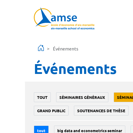
Aller au contenu principal
Événements
Événements
TOUT
SÉMINAIRES GÉNÉRAUX
SÉMINA
GRAND PUBLIC
SOUTENANCES DE THÈSE
tout
big data and econometrics seminar