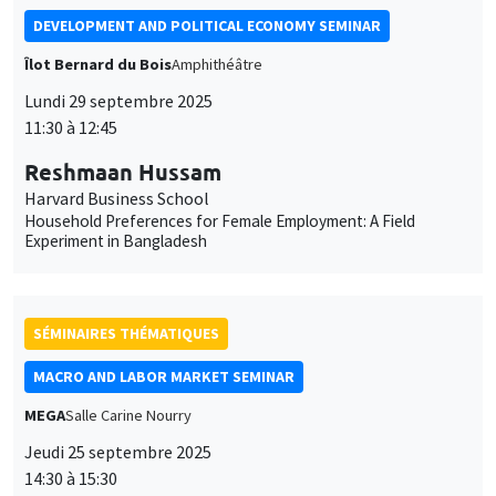
11:30 à 12:45
Reshmaan Hussam
Harvard Business School
Household Preferences for Female Employment: A Field
Experiment in Bangladesh
SÉMINAIRES THÉMATIQUES
MACRO AND LABOR MARKET SEMINAR
MEGA
Salle Carine Nourry
Jeudi 25 septembre 2025
14:30 à 15:30
Ce site utilise des cookies et des services tiers pour garantir son bon
Etienne Lalé
Utilisation
fonctionnement, analyser la fréquentation du site et proposer des
contenus multimédias. Vous êtes libre d’accepter, de refuser ou de
York University
des
personnaliser l’utilisation de ces services. Votre choix pourra être
Disincentive Effects of Unemployment Insurance Benefits
modifié à tout moment depuis le lien « Gestion des cookies »
données