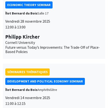
12:00 à 13:00
Philipp Kircher
Cornell University
Future versus Today’s Improvements: The Trade-Off of Place-
Based Policies
SÉMINAIRES THÉMATIQUES
DEVELOPMENT AND POLITICAL ECONOMY SEMINAR
Îlot Bernard du Bois
Amphithéâtre
Vendredi 14 novembre 2025
11:00 à 12:15
Selene Ghisolfi
Catholic University in Milan
Provider-user relationship and performance: evidence from a
teacher support program in middle schools