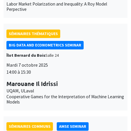
SÉMINAIRES THÉMATIQUES
BIG DATA AND ECONOMETRICS SEMINAR
Îlot Bernard du Bois
Salle 24
Mardi 7 octobre 2025
14:00 à 15:30
Marouane Il Idrissi
UQAM, ULaval
Cooperative Games for the Interpretation of Machine Learning
Models
SÉMINAIRES COMMUNS
AMSE SEMINAR
DEVELOPMENT AND POLITICAL ECONOMY SEMINAR
Îlot Bernard du Bois
Amphithéâtre
Lundi 29 septembre 2025