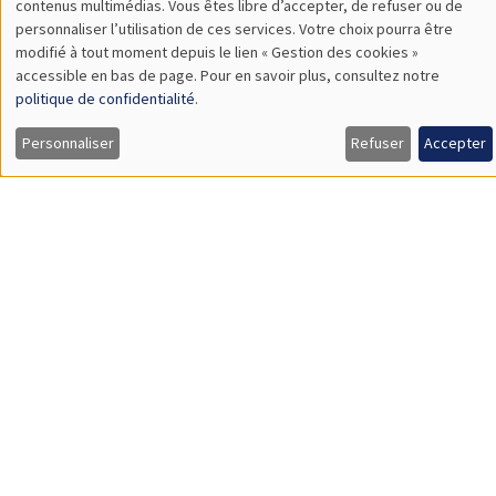
Labor Underutilization and Firm Training: Evidence from
Uganda
SÉMINAIRES THÉMATIQUES
MACRO AND LABOR MARKET SEMINAR
Îlot Bernard du Bois
Salle 17
Vendredi 16 mai 2025
12:30 à 13:30
Timo Boppart
University of Zürich & IIES Stockholm University
Idea Rents and Firm Growth
Load More