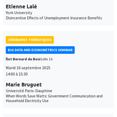
accessible en bas de page. Pour en savoir plus, consultez notre
personnelles
politique de confidentialité
.
SÉMINAIRES THÉMATIQUES
et
Personnaliser
Refuser
Accepter
des
BIG DATA AND ECONOMETRICS SEMINAR
cookies
Îlot Bernard du Bois
Salle 16
Mardi 16 septembre 2025
14:00 à 15:30
Marie Bruguet
Université Paris-Dauphine
When Words Save Watts: Government Communication and
Household Electricity Use
SÉMINAIRES THÉMATIQUES
ECONOMIC THEORY SEMINAR
Îlot Bernard du Bois
Salle 15