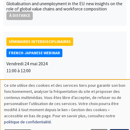
Globalisation and unemployment in the EU: new insights on the
role of global value chains and workforce composition
À DISTANCE
SÉMINAIRES INTERDISCIPLINAIRES
FRENCH-JAPANESE WEBINAR
Vendredi 24 mai 2024
11:00 à 12:00
Yuki Masujima
Deloitte Tohmatsu Financial Advisory LLC
Drivers of Post-Pandemic Currency Movement: Recurring
Impacts of Sovereign Risks and Oil Prices
À DISTANCE