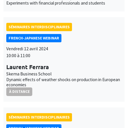
Experiments with financial professionals and students
SÉMINAIRES INTERDISCIPLINAIRES
FRENCH-JAPANESE WEBINAR
Vendredi 12 avril 2024
Ce site utilise des cookies et des services tiers pour garantir son bon
Utilisation
10:00 à 11:00
fonctionnement, analyser la fréquentation du site et proposer des
contenus multimédias. Vous êtes libre d’accepter, de refuser ou de
des
Laurent Ferrara
personnaliser l’utilisation de ces services. Votre choix pourra être
modifié à tout moment depuis le lien « Gestion des cookies »
Skema Business School
données
accessible en bas de page. Pour en savoir plus, consultez notre
Dynamic effects of weather shocks on production in European
personnelles
economies
politique de confidentialité
.
À DISTANCE
et
Personnaliser
Refuser
Accepter
des
cookies
SÉMINAIRES INTERDISCIPLINAIRES