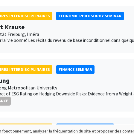
IRES INTERDISCIPLINAIRES
ECONOMIC PHILOSOPHY SEMINAR
t Krause
ität Freiburg, Iméra
 la 'vie bonne'. Les récits du revenu de base inconditionnel dans que
IRES INTERDISCIPLINAIRES
FINANCE SEMINAR
ung
ng Metropolitan University
ct of ESG Rating on Hedging Downside Risks: Evidence from a Weight-
ANCE
IRES INTERDISCIPLINAIRES
FRENCH-JAPANESE WEBINAR
bon fonctionnement, analyser la fréquentation du site et proposer des conte