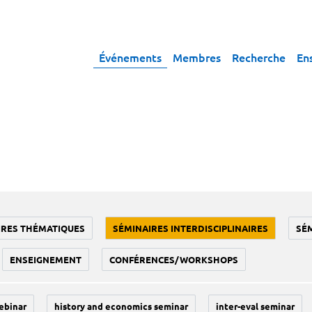
Événements
Membres
Recherche
En
IRES THÉMATIQUES
SÉMINAIRES INTERDISCIPLINAIRES
SÉ
ENSEIGNEMENT
CONFÉRENCES/WORKSHOPS
ebinar
history and economics seminar
inter-eval seminar