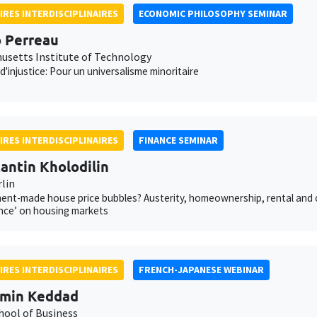
IRES INTERDISCIPLINAIRES
ECONOMIC PHILOSOPHY SEMINAR
 Perreau
usetts Institute of Technology
d'injustice: Pour un universalisme minoritaire
IRES INTERDISCIPLINAIRES
FINANCE SEMINAR
antin Kholodilin
rlin
nt-made house price bubbles? Austerity, homeownership, rental and cred
nce’ on housing markets
IRES INTERDISCIPLINAIRES
FRENCH-JAPANESE WEBINAR
amin Keddad
hool of Business