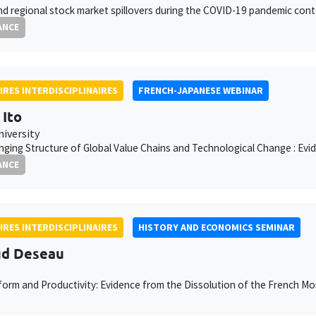
nd regional stock market spillovers during the COVID-19 pandemic cont
ANCE
IRES INTERDISCIPLINAIRES
FRENCH-JAPANESE WEBINAR
 Ito
niversity
ging Structure of Global Value Chains and Technological Change : Evi
ANCE
IRES INTERDISCIPLINAIRES
HISTORY AND ECONOMICS SEMINAR
ud Deseau
orm and Productivity: Evidence from the Dissolution of the French Mo