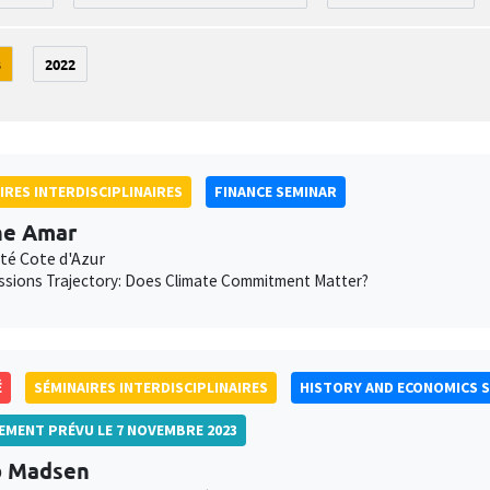
3
2022
IRES INTERDISCIPLINAIRES
FINANCE SEMINAR
ne Amar
té Cote d'Azur
ssions Trajectory: Does Climate Commitment Matter?
É
SÉMINAIRES INTERDISCIPLINAIRES
HISTORY AND ECONOMICS 
LEMENT PRÉVU LE 7 NOVEMBRE 2023
b Madsen