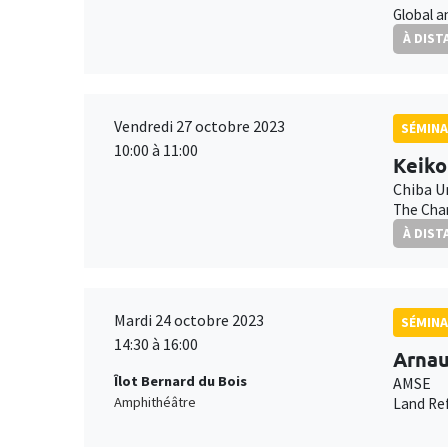
Global a
À DIST
Vendredi 27 octobre 2023
SÉMINA
10:00 à 11:00
Keiko
Chiba U
The Chan
À DIST
Mardi 24 octobre 2023
SÉMINA
14:30 à 16:00
Arna
Îlot Bernard du Bois
AMSE
Amphithéâtre
Land Ref