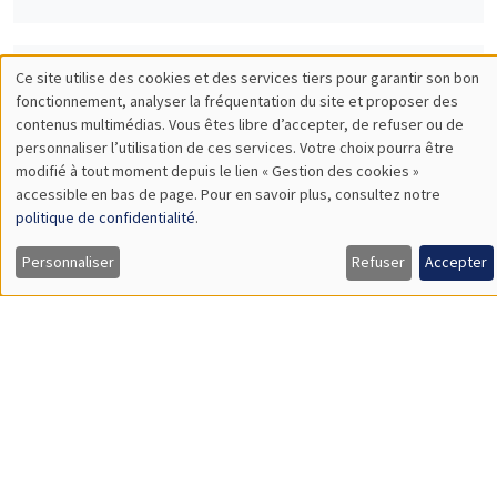
Ce site utilise des cookies et des services tiers pour garantir son bon
SÉMINAIRES INTERDISCIPLINAIRES
Utilisation
fonctionnement, analyser la fréquentation du site et proposer des
contenus multimédias. Vous êtes libre d’accepter, de refuser ou de
HISTORY AND ECONOMICS SEMINAR
des
personnaliser l’utilisation de ces services. Votre choix pourra être
Îlot Bernard du Bois
Amphithéâtre
modifié à tout moment depuis le lien « Gestion des cookies »
données
accessible en bas de page. Pour en savoir plus, consultez notre
Mercredi 1 juin 2022
personnelles
politique de confidentialité
.
14:30 à 16:00
et
Personnaliser
Refuser
Accepter
Yannick Dupraz
des
CNRS, AMSE
Mobilité sociale sur le temps long dans les sociétés africaines
cookies
SÉMINAIRES INTERDISCIPLINAIRES
FINANCE SEMINAR
MEGA
Mardi 14 juin 2022, 14:30