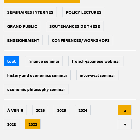
SÉMINAIRES INTERNES
POLICY LECTURES
GRAND PUBLIC
SOUTENANCES DE THÈSE
ENSEIGNEMENT
CONFÉRENCES/WORKSHOPS
tout
finance seminar
french-japanese webinar
history and economics seminar
inter-eval seminar
economic philosophy seminar
Tri
À VENIR
2026
2025
2024
▲
2023
2022
▼