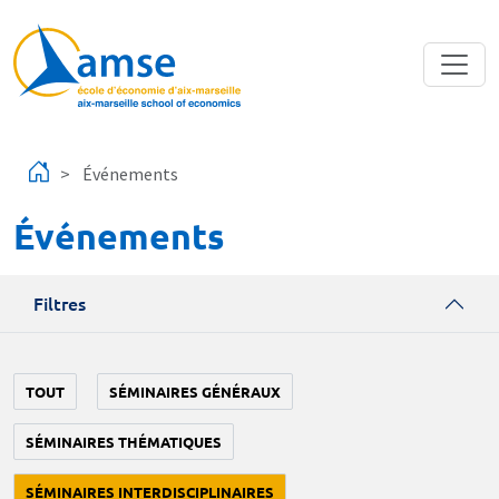
Aller au contenu principal
Événements
Événements
Filtres
TOUT
SÉMINAIRES GÉNÉRAUX
SÉMINAIRES THÉMATIQUES
SÉMINAIRES INTERDISCIPLINAIRES