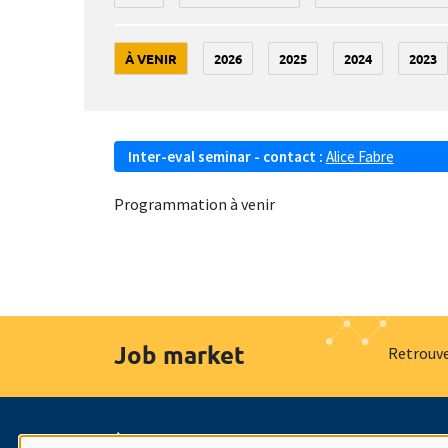
À VENIR
2026
2025
2024
2023
Inter-eval seminar - contact :
Alice Fabre
Programmation à venir
Job market
Retrouve
À propos
Nos engagements
Hommage à