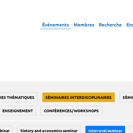
Événements
Membres
Recherche
En
RES THÉMATIQUES
SÉMINAIRES INTERDISCIPLINAIRES
SÉMI
ENSEIGNEMENT
CONFÉRENCES/WORKSHOPS
binar
history and economics seminar
inter-eval seminar