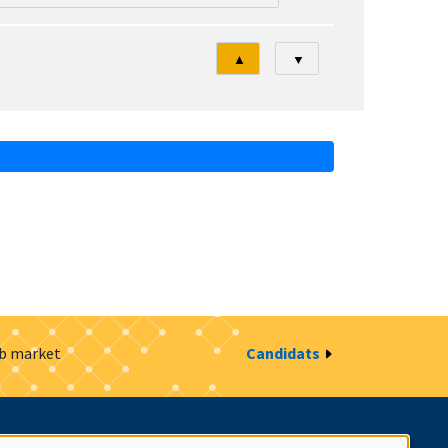
Tri
▲
▼
ob market
Candidats
estion des cookies
Intranet