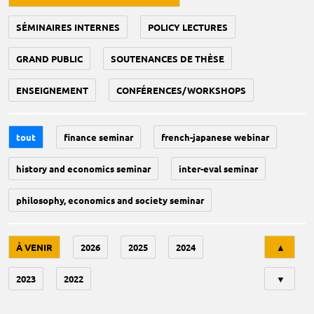
SÉMINAIRES INTERNES
POLICY LECTURES
GRAND PUBLIC
SOUTENANCES DE THÈSE
ENSEIGNEMENT
CONFÉRENCES/WORKSHOPS
tout
finance seminar
french-japanese webinar
history and economics seminar
inter-eval seminar
philosophy, economics and society seminar
Tri
À VENIR
2026
2025
2024
▲
2023
2022
▼