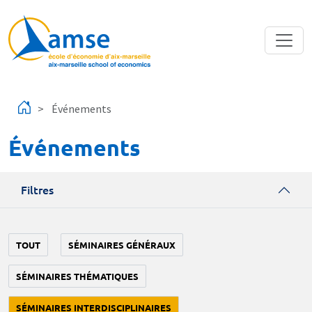
Aller au contenu principal
Événements
Événements
Filtres
TOUT
SÉMINAIRES GÉNÉRAUX
SÉMINAIRES THÉMATIQUES
SÉMINAIRES INTERDISCIPLINAIRES