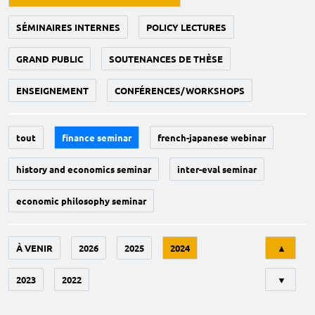
SÉMINAIRES INTERNES
POLICY LECTURES
GRAND PUBLIC
SOUTENANCES DE THÈSE
ENSEIGNEMENT
CONFÉRENCES/WORKSHOPS
tout
finance seminar
french-japanese webinar
history and economics seminar
inter-eval seminar
economic philosophy seminar
Tri
À VENIR
2026
2025
2024
▲
2023
2022
▼