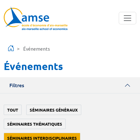
Aller au contenu principal
Événements
Événements
Filtres
TOUT
SÉMINAIRES GÉNÉRAUX
SÉMINAIRES THÉMATIQUES
SÉMINAIRES INTERDISCIPLINAIRES