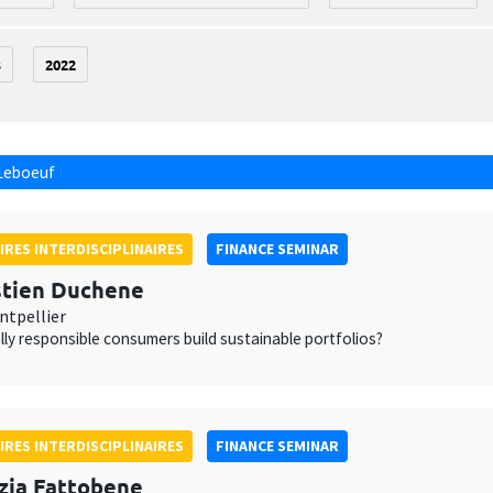
3
2022
Leboeuf
IRES INTERDISCIPLINAIRES
FINANCE SEMINAR
tien Duchene
tpellier
lly responsible consumers build sustainable portfolios?
IRES INTERDISCIPLINAIRES
FINANCE SEMINAR
zia Fattobene