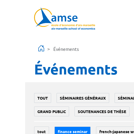
Aller au contenu principal
Événements
Événements
TOUT
SÉMINAIRES GÉNÉRAUX
SÉMINA
GRAND PUBLIC
SOUTENANCES DE THÈSE
tout
finance seminar
french-japanese w