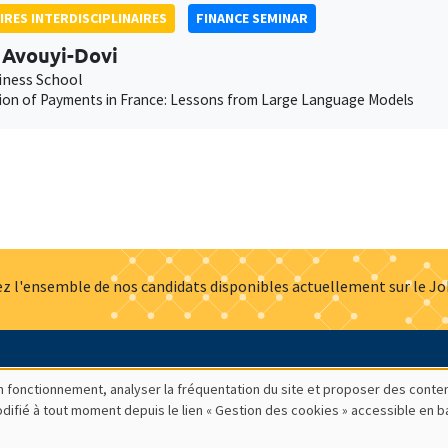
IRES INTERDISCIPLINAIRES
FINANCE SEMINAR
 Avouyi-Dovi
iness School
tion of Payments in France: Lessons from Large Language Models
z l'ensemble de nos candidats disponibles actuellement sur le J
Actualités
Offres d'emploi
Presse
Mentions légales
G
bon fonctionnement, analyser la fréquentation du site et proposer des conte
modifié à tout moment depuis le lien « Gestion des cookies » accessible en 