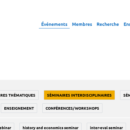
Événements
Membres
Recherche
En
IRES THÉMATIQUES
SÉMINAIRES INTERDISCIPLINAIRES
SÉ
ENSEIGNEMENT
CONFÉRENCES/WORKSHOPS
ebinar
history and economics seminar
inter-eval seminar