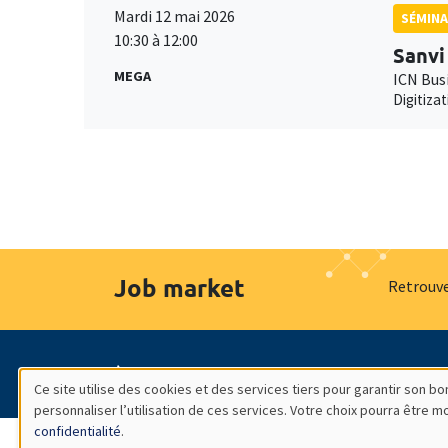
Mardi 12 mai 2026
SÉMINA
10:30 à 12:00
Sanvi
MEGA
ICN Bus
Digitiza
Job market
Retrouve
À propos
Nos engagements
Hommage à
Ce site utilise des cookies et des services tiers pour garantir son 
personnaliser l’utilisation de ces services. Votre choix pourra être 
Utilisation
confidentialité
.