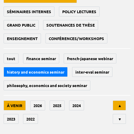
SÉMINAIRES INTERNES
POLICY LECTURES
GRAND PUBLIC
SOUTENANCES DE THÈSE
ENSEIGNEMENT
CONFÉRENCES/WORKSHOPS
tout
finance seminar
french-japanese webinar
history and economics seminar
inter-eval seminar
philosophy, economics and society seminar
Tri
À VENIR
2026
2025
2024
▲
2023
2022
▼