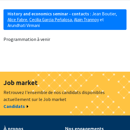
History and economics seminar - contacts :
Jean Boutier
,
Alice Fabre
,
Cecilia Garcia Peñalosa
,
Alain Trannoy
et
Arundhati Virmani
Programmation à venir
Job market
Retrouvez l'ensemble de nos candidats disponibles
actuellement sur le Job market
Candidats
À propos
Nos engagements