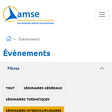
Aller au contenu principal
Événements
Événements
Filtres
TOUT
SÉMINAIRES GÉNÉRAUX
SÉMINAIRES THÉMATIQUES
SÉMINAIRES INTERDISCIPLINAIRES