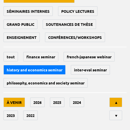
SÉMINAIRES INTERNES
POLICY LECTURES
GRAND PUBLIC
SOUTENANCES DE THÈSE
ENSEIGNEMENT
CONFÉRENCES/WORKSHOPS
tout
finance seminar
french-japanese webinar
history and economics seminar
inter-eval seminar
philosophy, economics and society seminar
Tri
À VENIR
2026
2025
2024
▲
2023
2022
▼