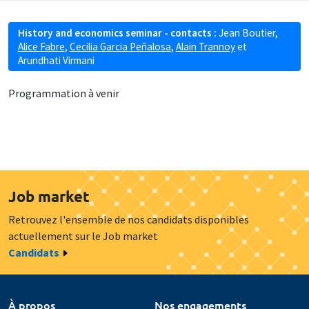
History and economics seminar - contacts :
Jean Boutier
,
Alice Fabre
,
Cecilia Garcia Peñalosa
,
Alain Trannoy
et
Arundhati Virmani
Programmation à venir
Job market
Retrouvez l'ensemble de nos candidats disponibles
actuellement sur le Job market
Candidats
À propos
Nos engagements