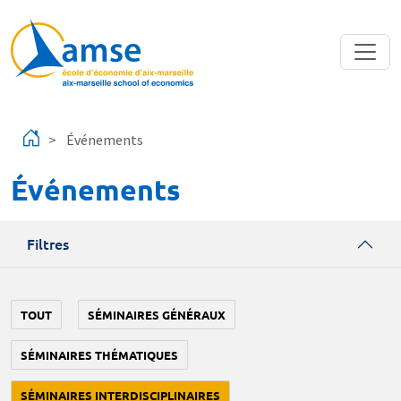
Aller au contenu principal
Événements
Événements
Filtres
TOUT
SÉMINAIRES GÉNÉRAUX
SÉMINAIRES THÉMATIQUES
SÉMINAIRES INTERDISCIPLINAIRES