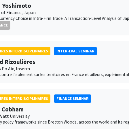
 Yoshimoto
y of Finance, Japan
Currency Choice in Intra-Firm Trade: A Transaction-Level Analysis of 
ANCE
IRES INTERDISCIPLINAIRES
INTER-EVAL SEMINAR
d Rizoulières
s Po Aix, Inserm
 contre l’isolement sur les territoires en France et ailleurs, expériment
IRES INTERDISCIPLINAIRES
FINANCE SEMINAR
d Cobham
Watt University
 policy frameworks since Bretton Woods, across the world and its re