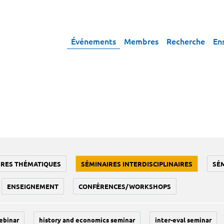
Événements
Membres
Recherche
En
IRES THÉMATIQUES
SÉMINAIRES INTERDISCIPLINAIRES
SÉ
ENSEIGNEMENT
CONFÉRENCES/WORKSHOPS
ebinar
history and economics seminar
inter-eval seminar