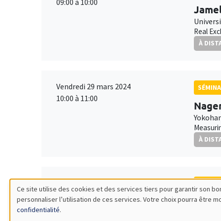
09:00 à 10:00
Jamel
Univers
Real Exc
À DIST
Vendredi 29 mars 2024
SÉMINA
10:00 à 11:00
Nagen
Yokoham
Measurin
À DIST
Mardi 9 avril 2024
SÉMINA
Ce site utilise des cookies et des services tiers pour garantir son 
10:30 à 12:00
personnaliser l’utilisation de ces services. Votre choix pourra être 
Olga 
Utilisation
confidentialité
.
MEGA
ESSCA 