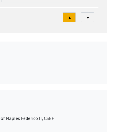
Tri
▲
▼
of Naples Federico II, CSEF