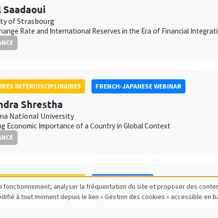
 Saadaoui
ity of Strasbourg
hange Rate and International Reserves in the Era of Financial Integrat
ANCE
IRES INTERDISCIPLINAIRES
FRENCH-JAPANESE WEBINAR
dra Shrestha
a National University
g Economic Importance of a Country in Global Context
ANCE
IRES INTERDISCIPLINAIRES
FINANCE SEMINAR
bon fonctionnement, analyser la fréquentation du site et proposer des conte
modifié à tout moment depuis le lien « Gestion des cookies » accessible en 
Tatarnikova
School of Management