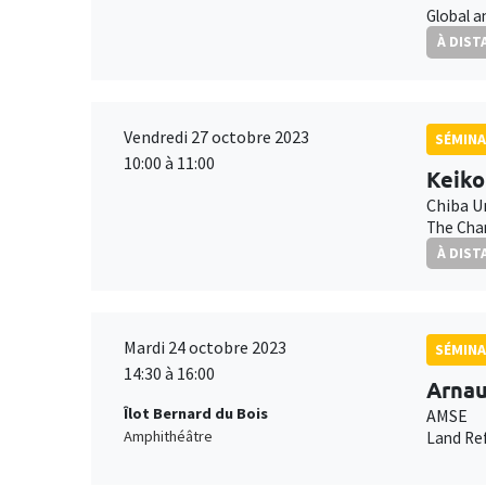
Global a
À DIST
Vendredi 27 octobre 2023
SÉMINA
10:00 à 11:00
Keiko
Chiba U
The Chan
À DIST
Mardi 24 octobre 2023
SÉMINA
14:30 à 16:00
Arna
Îlot Bernard du Bois
AMSE
Amphithéâtre
Land Ref