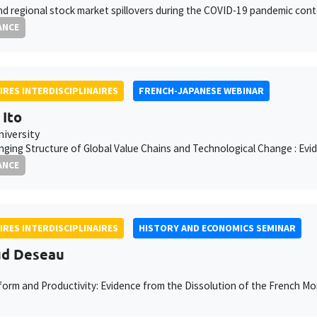
nd regional stock market spillovers during the COVID-19 pandemic cont
ANCE
IRES INTERDISCIPLINAIRES
FRENCH-JAPANESE WEBINAR
 Ito
niversity
ging Structure of Global Value Chains and Technological Change : Evi
ANCE
IRES INTERDISCIPLINAIRES
HISTORY AND ECONOMICS SEMINAR
ud Deseau
orm and Productivity: Evidence from the Dissolution of the French Mo