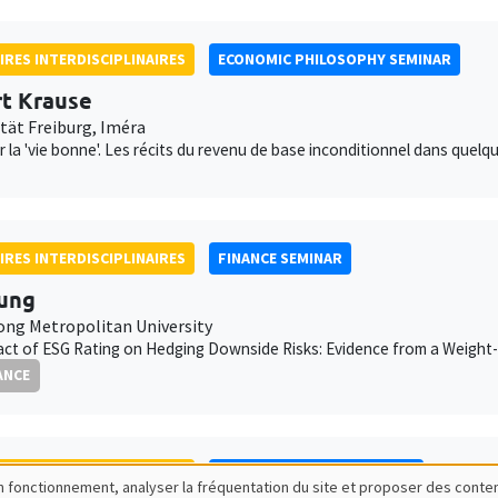
IRES INTERDISCIPLINAIRES
ECONOMIC PHILOSOPHY SEMINAR
t Krause
ität Freiburg, Iméra
 la 'vie bonne'. Les récits du revenu de base inconditionnel dans que
IRES INTERDISCIPLINAIRES
FINANCE SEMINAR
ung
ng Metropolitan University
ct of ESG Rating on Hedging Downside Risks: Evidence from a Weight-
ANCE
IRES INTERDISCIPLINAIRES
FRENCH-JAPANESE WEBINAR
bon fonctionnement, analyser la fréquentation du site et proposer des conte