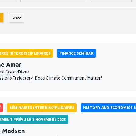
3
2022
IRES INTERDISCIPLINAIRES
FINANCE SEMINAR
ne Amar
té Cote d'Azur
ssions Trajectory: Does Climate Commitment Matter?
É
SÉMINAIRES INTERDISCIPLINAIRES
HISTORY AND ECONOMICS 
LEMENT PRÉVU LE 7 NOVEMBRE 2023
b Madsen