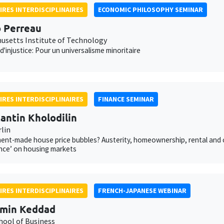
IRES INTERDISCIPLINAIRES
ECONOMIC PHILOSOPHY SEMINAR
 Perreau
usetts Institute of Technology
d'injustice: Pour un universalisme minoritaire
IRES INTERDISCIPLINAIRES
FINANCE SEMINAR
antin Kholodilin
rlin
nt-made house price bubbles? Austerity, homeownership, rental and cred
nce’ on housing markets
IRES INTERDISCIPLINAIRES
FRENCH-JAPANESE WEBINAR
amin Keddad
hool of Business