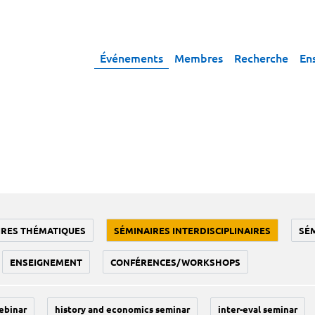
Événements
Membres
Recherche
En
IRES THÉMATIQUES
SÉMINAIRES INTERDISCIPLINAIRES
SÉ
ENSEIGNEMENT
CONFÉRENCES/WORKSHOPS
ebinar
history and economics seminar
inter-eval seminar