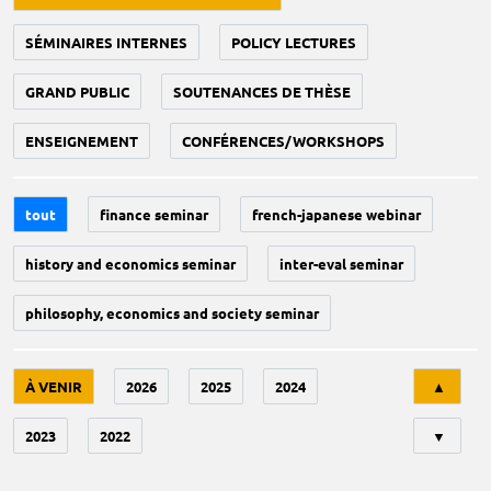
SÉMINAIRES INTERNES
POLICY LECTURES
GRAND PUBLIC
SOUTENANCES DE THÈSE
ENSEIGNEMENT
CONFÉRENCES/WORKSHOPS
tout
finance seminar
french-japanese webinar
history and economics seminar
inter-eval seminar
philosophy, economics and society seminar
Tri
À VENIR
2026
2025
2024
▲
2023
2022
▼