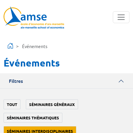
Aller au contenu principal
Événements
Événements
Filtres
TOUT
SÉMINAIRES GÉNÉRAUX
SÉMINAIRES THÉMATIQUES
SÉMINAIRES INTERDISCIPLINAIRES