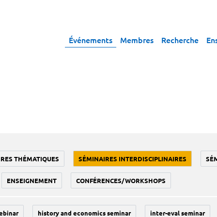
Événements
Membres
Recherche
En
IRES THÉMATIQUES
SÉMINAIRES INTERDISCIPLINAIRES
SÉ
ENSEIGNEMENT
CONFÉRENCES/WORKSHOPS
ebinar
history and economics seminar
inter-eval seminar