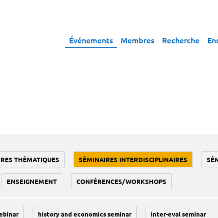
Événements
Membres
Recherche
En
IRES THÉMATIQUES
SÉMINAIRES INTERDISCIPLINAIRES
SÉ
ENSEIGNEMENT
CONFÉRENCES/WORKSHOPS
ebinar
history and economics seminar
inter-eval seminar