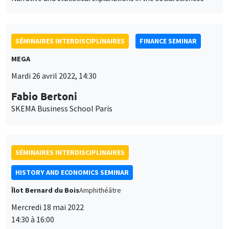
Fabio Bertoni
SKEMA Business School Paris
SÉMINAIRES INTERDISCIPLINAIRES
HISTORY AND ECONOMICS SEMINAR
Îlot Bernard du Bois
Amphithéâtre
Mercredi 18 mai 2022
14:30 à 16:00
Maria Teresa Guerrini
Université de Bologne
The Pope’s Universities: sources and research perspectives on
finances and funding in the early modern period in Italy
SÉMINAIRES COMMUNS