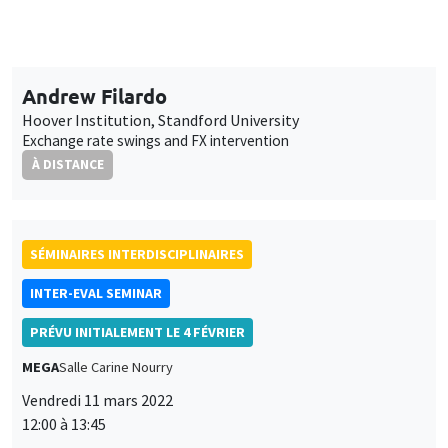
SÉMINAIRES INTERDISCIPLINAIRES
INTER-EVAL SEMINAR
PRÉVU INITIALEMENT LE 4 FÉVRIER
MEGA
Salle Carine Nourry
Vendredi 11 mars 2022
12:00 à 13:45
Edina Soldo, Bruno Tiberghien
IMPGT, AMU
Management public et cocréation : changer le logiciel de
l'évaluation ?
UNIQUEMENT EN FRANÇAIS