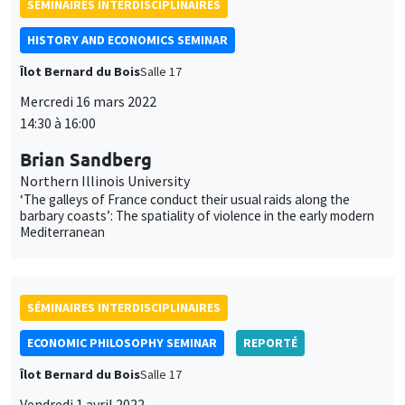
Northern Illinois University
‘The galleys of France conduct their usual raids along the
barbary coasts’: The spatiality of violence in the early modern
Mediterranean
SÉMINAIRES INTERDISCIPLINAIRES
ECONOMIC PHILOSOPHY SEMINAR
REPORTÉ
Îlot Bernard du Bois
Salle 17
Vendredi 1 avril 2022
10:00 à 12:00
Céline Spector
Sorbonne Université
La justice sociale peut-elle être européenne ?
UNIQUEMENT EN FRANÇAIS