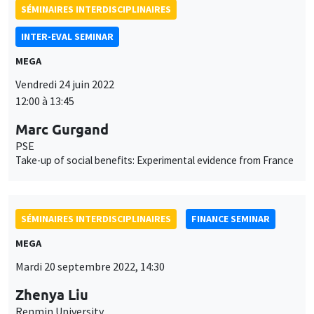
Marc Gurgand
PSE
Take-up of social benefits: Experimental evidence from France
SÉMINAIRES INTERDISCIPLINAIRES
FINANCE SEMINAR
MEGA
Mardi 20 septembre 2022, 14:30
Zhenya Liu
Renmin University
A mispricing factor in China stock market
SÉMINAIRES INTERDISCIPLINAIRES
HISTORY AND ECONOMICS SEMINAR
Îlot Bernard du Bois
Amphithéâtre