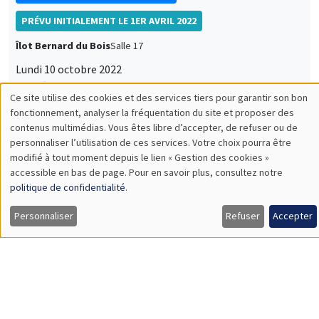
Sorbonne Université
La justice sociale peut-elle être européenne ?
UNIQUEMENT EN FRANÇAIS
SÉMINAIRES INTERDISCIPLINAIRES
FRENCH-JAPANESE WEBINAR
Vendredi 21 octobre 2022
10:00 à 11:00
Frédérique Bec
University of Cergy Pontoise
Power of unit root tests against nonlinear and noncausal
alternatives
À DISTANCE