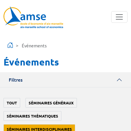
Aller au contenu principal
Événements
Événements
Filtres
TOUT
SÉMINAIRES GÉNÉRAUX
SÉMINAIRES THÉMATIQUES
SÉMINAIRES INTERDISCIPLINAIRES