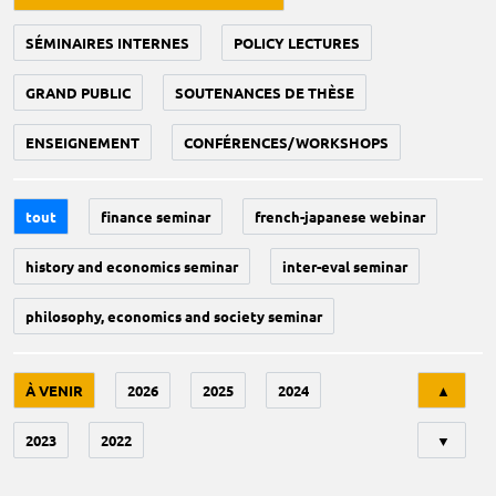
SÉMINAIRES INTERNES
POLICY LECTURES
GRAND PUBLIC
SOUTENANCES DE THÈSE
ENSEIGNEMENT
CONFÉRENCES/WORKSHOPS
tout
finance seminar
french-japanese webinar
history and economics seminar
inter-eval seminar
philosophy, economics and society seminar
Tri
À VENIR
2026
2025
2024
▲
2023
2022
▼