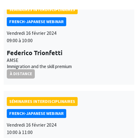
Ministry of Finance, Japan
Invoice Currency Choice in Intra-Firm Trade: A Transaction-
Level Analysis of Japanese Automobile Exports
À DISTANCE
SÉMINAIRES INTERDISCIPLINAIRES
INTER-EVAL SEMINAR
MEGA
Vendredi 23 février 2024
11:00 à 12:30
Roland Rizoulières
Sciences Po Aix, Inserm
La lutte contre l’isolement sur les territoires en France et
ailleurs, expérimentations et innovations sociales