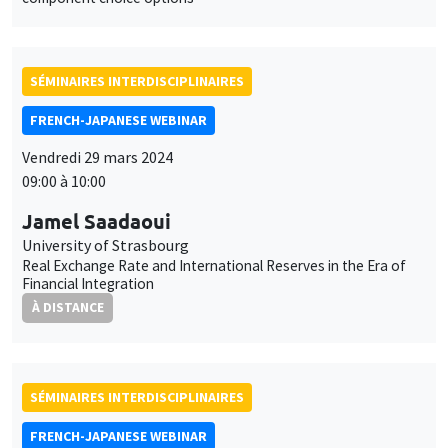
10:00 à 11:00
Nagendra Shrestha
Yokohama National University
Measuring Economic Importance of a Country in Global
Context
À DISTANCE
SÉMINAIRES INTERDISCIPLINAIRES
FINANCE SEMINAR
MEGA
Salle de réunion 236 Cézanne
Mardi 9 avril 2024
10:30 à 12:00
Olga Tatarnikova
ESSCA School of Management
Portfolio instability and socially responsible investment:
Experiments with financial professionals and students