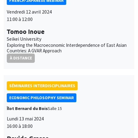
La philosophie économique de la révolution confédérale au
Rojava et dans la Syrie du nord-est
SÉMINAIRES INTERDISCIPLINAIRES
FINANCE SEMINAR
MEGA
Salle de réunion 236 Cézanne
Mardi 21 mai 2024
10:30 à 12:00
Julien Sauvagnat
Bocconi University
Corporate Taxation and Carbon Emissions
SÉMINAIRES INTERDISCIPLINAIRES
HISTORY AND ECONOMICS SEMINAR
Îlot Bernard du Bois
Salle 21