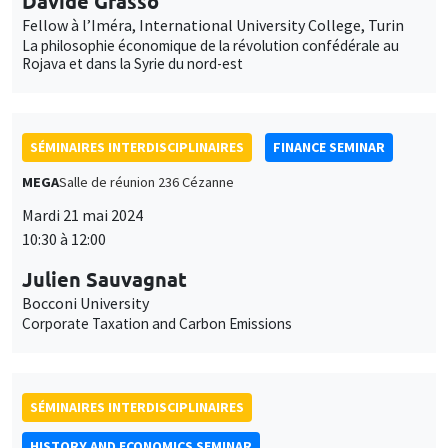
Mercredi 22 mai 2024
14:30 à 16:00
Anne Montenach
Aix-Marseille Université, TELEMME
Genre, travail et économie illicite : le cas du piquage d’once
dans la soierie lyonnaise au XVIIIe siècle
SÉMINAIRES INTERDISCIPLINAIRES
FRENCH-JAPANESE WEBINAR
Vendredi 24 mai 2024
10:00 à 11:00
Cecilio Tamarit
University of Valencia
Globalisation and unemployment in the EU: new insights on the
role of global value chains and workforce composition