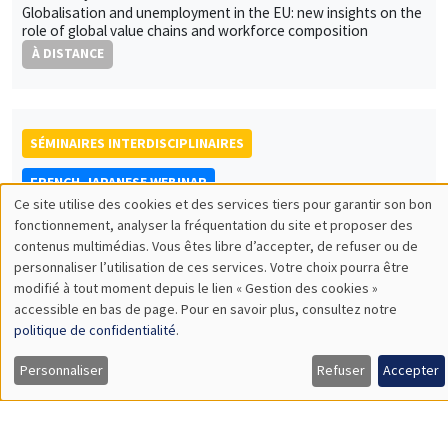
ECONOMIC PHILOSOPHY SEMINAR
Îlot Bernard du Bois
Salle 16
Lundi 27 mai 2024
16:00 à 18:00
Elisabeth Dorier
Université Aix-Marseille
Load More
Job market
Retrouvez l'ensemble de nos candidats disponibles
actuellement sur le Job market
Candidats