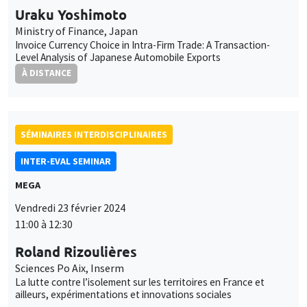
SÉMINAIRES INTERDISCIPLINAIRES
FINANCE SEMINAR
MEGA
Salle de réunion 236 Cézanne
Mardi 5 mars 2024
10:30 à 12:00
David Cobham
Heriot-Watt University
Monetary policy frameworks since Bretton Woods, across the
world and its regions
SÉMINAIRES INTERDISCIPLINAIRES
ECONOMIC PHILOSOPHY SEMINAR
Îlot Bernard du Bois
Salle 15
Lundi 11 mars 2024
16:00 à 18:00