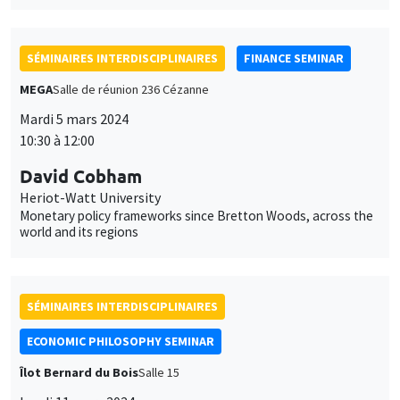
Tarik Tazdait
CNRS, Cired
La science est un jeu: La théorie des jeux dans la France des
années 1950
SÉMINAIRES INTERDISCIPLINAIRES
ECONOMIC PHILOSOPHY SEMINAR
Îlot Bernard du Bois
Salle 16
Lundi 25 mars 2024
16:00 à 19:00
Wolfram Schultz*, Michiru Nagatsu**
Université de Cambridge, RU*, Université de Helsinki, FI**
Neuronal reward processing: from prediction error to multi-
component choice options*