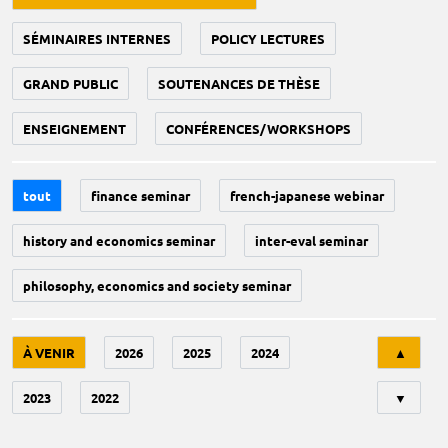
SÉMINAIRES INTERNES
POLICY LECTURES
GRAND PUBLIC
SOUTENANCES DE THÈSE
ENSEIGNEMENT
CONFÉRENCES/WORKSHOPS
tout
finance seminar
french-japanese webinar
history and economics seminar
inter-eval seminar
philosophy, economics and society seminar
Tri
À VENIR
2026
2025
2024
▲
2023
2022
▼