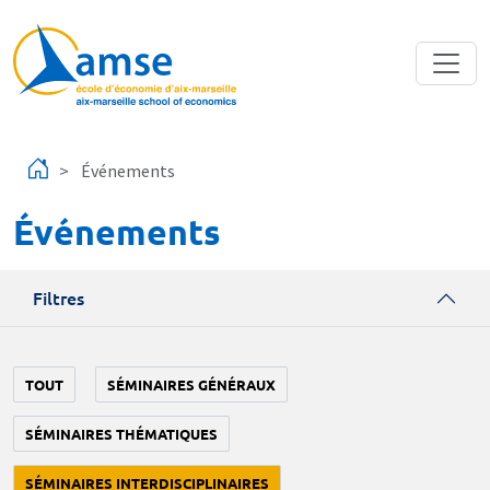
Aller au contenu principal
Événements
Événements
Filtres
TOUT
SÉMINAIRES GÉNÉRAUX
SÉMINAIRES THÉMATIQUES
SÉMINAIRES INTERDISCIPLINAIRES