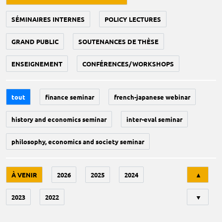
SÉMINAIRES INTERNES
POLICY LECTURES
GRAND PUBLIC
SOUTENANCES DE THÈSE
ENSEIGNEMENT
CONFÉRENCES/WORKSHOPS
tout
finance seminar
french-japanese webinar
history and economics seminar
inter-eval seminar
philosophy, economics and society seminar
Tri
À VENIR
2026
2025
2024
▲
2023
2022
▼