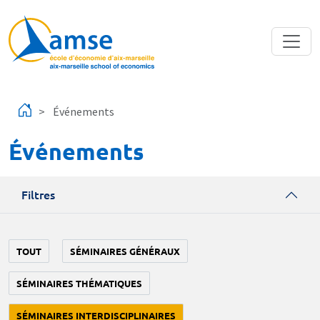
Aller au contenu principal
Événements
Événements
Filtres
TOUT
SÉMINAIRES GÉNÉRAUX
SÉMINAIRES THÉMATIQUES
SÉMINAIRES INTERDISCIPLINAIRES