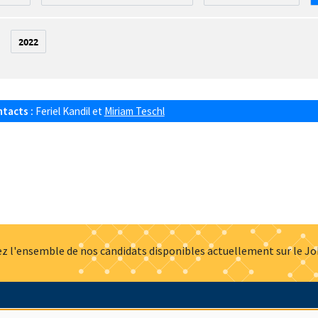
2022
ntacts :
Feriel Kandil
et
Miriam Teschl
z l'ensemble de nos candidats disponibles actuellement sur le J
Actualités
Offres d'emploi
Presse
Mentions légales
G