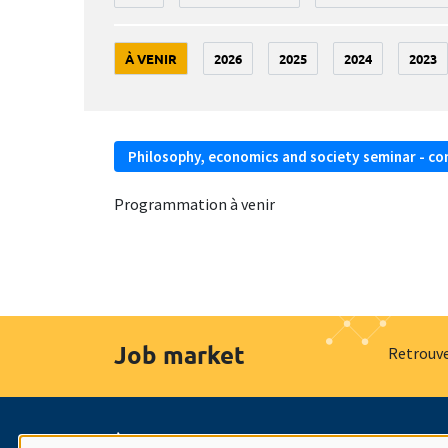
À VENIR
2026
2025
2024
2023
Philosophy, economics and society seminar - co
Programmation à venir
Job market
Retrouve
À propos
Nos engagements
Hommage à