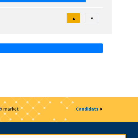
Tri
▲
▼
ob market
Candidats
estion des cookies
Intranet