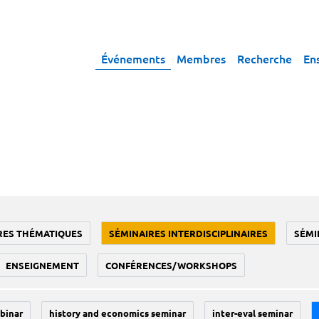
Événements
Membres
Recherche
En
RES THÉMATIQUES
SÉMINAIRES INTERDISCIPLINAIRES
SÉMI
ENSEIGNEMENT
CONFÉRENCES/WORKSHOPS
binar
history and economics seminar
inter-eval seminar