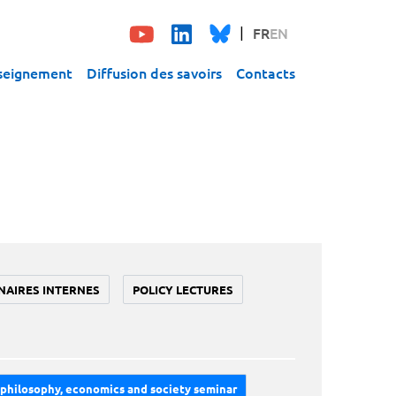
FR
EN
seignement
Diffusion des savoirs
Contacts
NAIRES INTERNES
POLICY LECTURES
philosophy, economics and society seminar