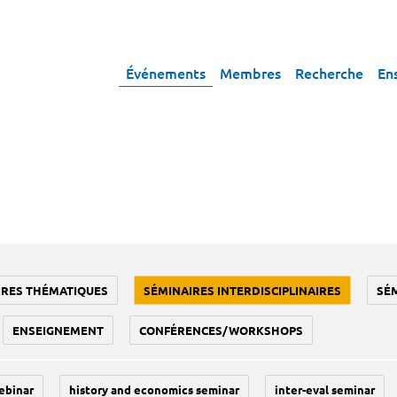
Événements
Membres
Recherche
En
IRES THÉMATIQUES
SÉMINAIRES INTERDISCIPLINAIRES
SÉ
ENSEIGNEMENT
CONFÉRENCES/WORKSHOPS
ebinar
history and economics seminar
inter-eval seminar