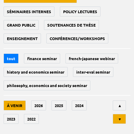
SÉMINAIRES INTERNES
POLICY LECTURES
GRAND PUBLIC
SOUTENANCES DE THÈSE
ENSEIGNEMENT
CONFÉRENCES/WORKSHOPS
tout
finance seminar
french-japanese webinar
history and economics seminar
inter-eval seminar
philosophy, economics and society seminar
Tri
À VENIR
2026
2025
2024
▲
2023
2022
▼