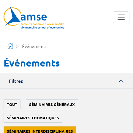
Aller au contenu principal
Événements
Événements
Filtres
TOUT
SÉMINAIRES GÉNÉRAUX
SÉMINAIRES THÉMATIQUES
SÉMINAIRES INTERDISCIPLINAIRES