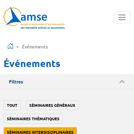
Aller au contenu principal
Événements
Événements
Filtres
TOUT
SÉMINAIRES GÉNÉRAUX
SÉMINAIRES THÉMATIQUES
SÉMINAIRES INTERDISCIPLINAIRES