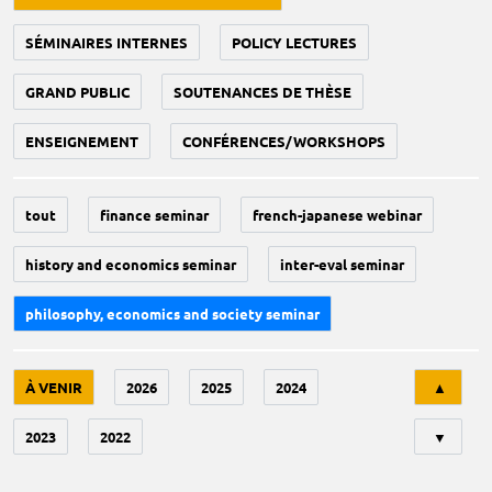
SÉMINAIRES INTERNES
POLICY LECTURES
GRAND PUBLIC
SOUTENANCES DE THÈSE
ENSEIGNEMENT
CONFÉRENCES/WORKSHOPS
tout
finance seminar
french-japanese webinar
history and economics seminar
inter-eval seminar
philosophy, economics and society seminar
Tri
À VENIR
2026
2025
2024
▲
2023
2022
▼