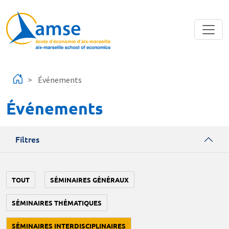
Aller au contenu principal
Événements
Événements
Filtres
TOUT
SÉMINAIRES GÉNÉRAUX
SÉMINAIRES THÉMATIQUES
SÉMINAIRES INTERDISCIPLINAIRES