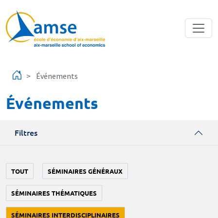
Aller au contenu principal
Événements
Événements
Filtres
TOUT
SÉMINAIRES GÉNÉRAUX
SÉMINAIRES THÉMATIQUES
SÉMINAIRES INTERDISCIPLINAIRES