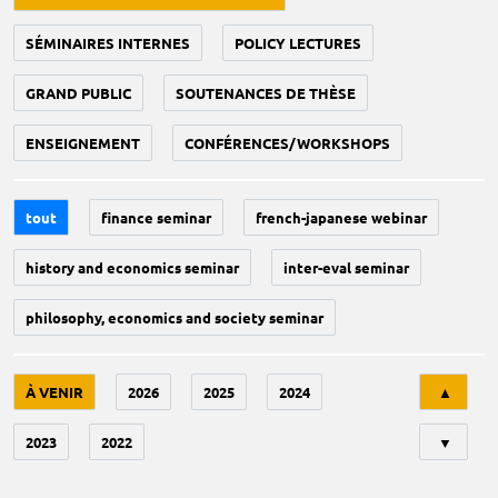
SÉMINAIRES INTERNES
POLICY LECTURES
GRAND PUBLIC
SOUTENANCES DE THÈSE
ENSEIGNEMENT
CONFÉRENCES/WORKSHOPS
tout
finance seminar
french-japanese webinar
history and economics seminar
inter-eval seminar
philosophy, economics and society seminar
Tri
À VENIR
2026
2025
2024
▲
2023
2022
▼