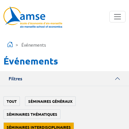
Aller au contenu principal
Événements
Événements
Filtres
TOUT
SÉMINAIRES GÉNÉRAUX
SÉMINAIRES THÉMATIQUES
SÉMINAIRES INTERDISCIPLINAIRES