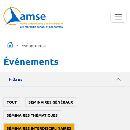
Aller au contenu principal
Événements
Événements
Filtres
TOUT
SÉMINAIRES GÉNÉRAUX
SÉMINAIRES THÉMATIQUES
SÉMINAIRES INTERDISCIPLINAIRES