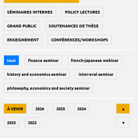
SÉMINAIRES INTERNES
POLICY LECTURES
GRAND PUBLIC
SOUTENANCES DE THÈSE
ENSEIGNEMENT
CONFÉRENCES/WORKSHOPS
tout
finance seminar
french-japanese webinar
history and economics seminar
inter-eval seminar
philosophy, economics and society seminar
Tri
À VENIR
2026
2025
2024
▲
2023
2022
▼