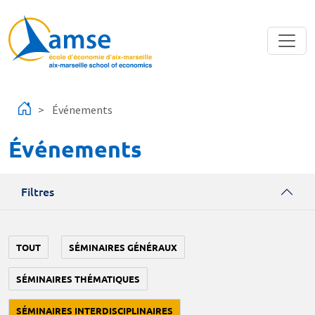
Aller au contenu principal
Événements
Événements
Filtres
TOUT
SÉMINAIRES GÉNÉRAUX
SÉMINAIRES THÉMATIQUES
SÉMINAIRES INTERDISCIPLINAIRES