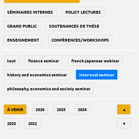
SÉMINAIRES INTERNES
POLICY LECTURES
GRAND PUBLIC
SOUTENANCES DE THÈSE
ENSEIGNEMENT
CONFÉRENCES/WORKSHOPS
tout
finance seminar
french-japanese webinar
history and economics seminar
inter-eval seminar
philosophy, economics and society seminar
Tri
À VENIR
2026
2025
2024
▲
2023
2022
▼