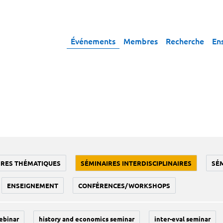
Événements
Membres
Recherche
En
IRES THÉMATIQUES
SÉMINAIRES INTERDISCIPLINAIRES
SÉ
ENSEIGNEMENT
CONFÉRENCES/WORKSHOPS
ebinar
history and economics seminar
inter-eval seminar