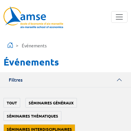
Aller au contenu principal
Événements
Événements
Filtres
TOUT
SÉMINAIRES GÉNÉRAUX
SÉMINAIRES THÉMATIQUES
SÉMINAIRES INTERDISCIPLINAIRES