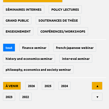
SÉMINAIRES INTERNES
POLICY LECTURES
GRAND PUBLIC
SOUTENANCES DE THÈSE
ENSEIGNEMENT
CONFÉRENCES/WORKSHOPS
tout
finance seminar
french-japanese webinar
history and economics seminar
inter-eval seminar
philosophy, economics and society seminar
Tri
À VENIR
2026
2025
2024
▲
2023
2022
▼